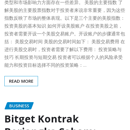
类型和市场影响力方面存在一些差异。 美股的主要指数 了
解美股的主要股票指数对于投资者来说非常重要，因为这些
指数反映了市场的整体表现。以下是三个主要的美股指数：
投资美股的基本知识 如何开设美股账户 在投资美股之前，
投资者需要开设一个美股交易账户。开设账户的步骤通常包
括： 美股交易时间 美股的交易时间如下： 美股交易费用 在
进行美股交易时，投资者需要了解以下费用： 投资策略与
技巧 长期投资与短期交易 投资者可以根据个人的风险承受
能力和投资目标选择不同的投资策略：…
READ MORE
BUSINESS
Bitget Kontrak