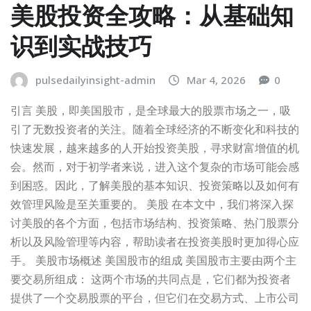
美股投资全攻略：从基础知
识到实战技巧
pulsedailyinsight-admin
Mar 4, 2026
0
引言 美股，即美国股市，是全球最大的股票市场之一，吸
引了无数投资者的关注。随着全球经济的不断变化和科技的
快速发展，越来越多的人开始投资美股，寻求财富增值的机
会。然而，对于初学者来说，进入这个复杂的市场可能会感
到困惑。因此，了解美股的基本知识、投资策略以及如何有
效管理风险是至关重要的。 美股 在本文中，我们将深入探
讨美股的各个方面，包括市场结构、投资策略、热门股票分
析以及风险管理等内容，帮助读者在投资美股时更加得心应
手。 美股市场概述 美国股市的组成 美国股市主要由两个主
要交易所组成： 这两个市场的共同点是，它们都为投资者
提供了一个交易股票的平台，但它们在交易方式、上市公司