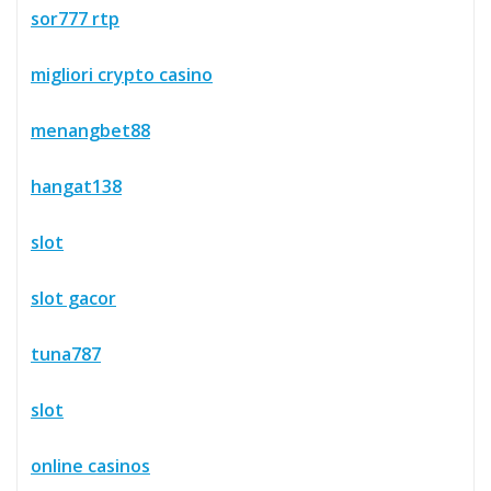
sor777 rtp
migliori crypto casino
menangbet88
hangat138
slot
slot gacor
tuna787
slot
online casinos