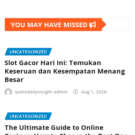
YOU MAY HAVE MISSED
UNCATEGORIZED
Slot Gacor Hari Ini: Temukan
Keseruan dan Kesempatan Menang
Besar
pulsedailyinsight-admin
Aug 1, 2026
UNCATEGORIZED
The Ultimate Guide to Online