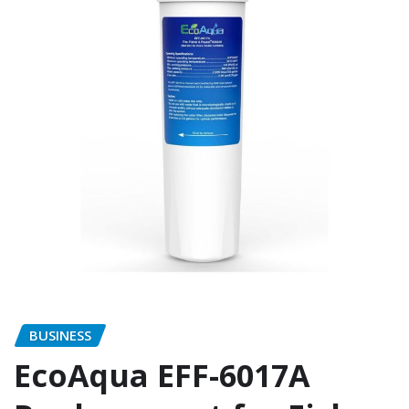
BUSINESS
EcoAqua EFF-6017A