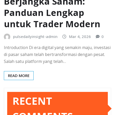
Berjangka Saham:
Panduan Lengkap
untuk Trader Modern
pulsedailyinsight-admin
Mar 4, 2026
0
Introduction Di era digital yang semakin maju, investasi
di pasar saham telah bertransformasi dengan pesat.
Salah satu platform yang telah…
READ MORE
RECENT