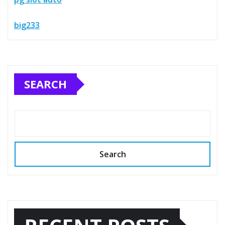
big233
SEARCH
Search